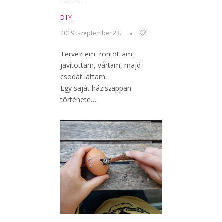
DIY
2019. szeptember 23.
Terveztem, rontottam,
javítottam, vártam, majd
csodát láttam.
Egy saját háziszappan
története…