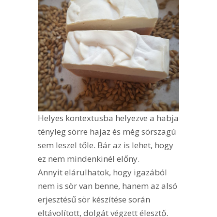
Helyes kontextusba helyezve a habja
tényleg sörre hajaz és még sörszagú
sem leszel tőle. Bár az is lehet, hogy
ez nem mindenkinél előny.
Annyit elárulhatok, hogy igazából
nem is sör van benne, hanem az alsó
erjesztésű sör készítése során
eltávolított, dolgát végzett élesztő.