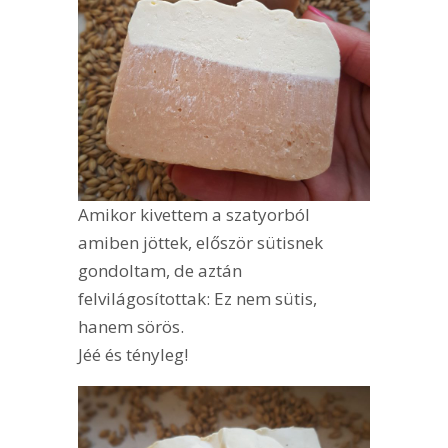
Amikor kivettem a szatyorból
amiben jöttek, először sütisnek
gondoltam, de aztán
felvilágosítottak: Ez nem sütis,
hanem sörös.
Jéé és tényleg!