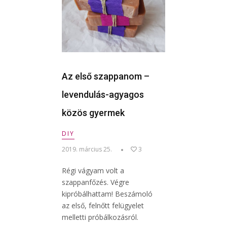
Az első szappanom –
levendulás-agyagos
közös gyermek
DIY
2019. március 25.
3
Régi vágyam volt a
szappanfőzés. Végre
kipróbálhattam! Beszámoló
az első, felnőtt felügyelet
melletti próbálkozásról.