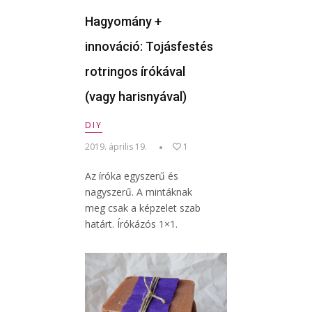
Hagyomány +
innováció: Tojásfestés
rotringos írókával
(vagy harisnyával)
DIY
2019. április 19.
1
Az íróka egyszerű és
nagyszerű. A mintáknak
meg csak a képzelet szab
határt. Írókázós 1×1.