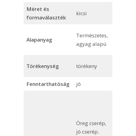
Méret és
kicsi
nagy
formaválaszték
Nem
Természetes,
Alapanyag
környeze
agyag alapú
alapany
viszonyla
Törékenység
törékeny
rugalma
Fenntarthatóság
jó
rossz-kö
Könnyű é
olcsó, de
túl szép.
Öreg cserép,
műanya
jó cserép.
mellett