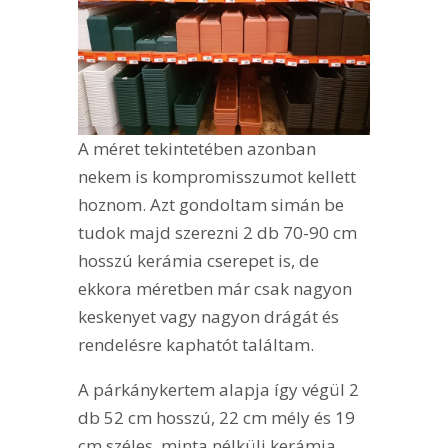
A méret tekintetében azonban
nekem is kompromisszumot kellett
hoznom. Azt gondoltam simán be
tudok majd szerezni 2 db 70-90 cm
hosszú kerámia cserepet is, de
ekkora méretben már csak nagyon
keskenyet vagy nagyon drágát és
rendelésre kaphatót találtam.
A párkánykertem alapja így végül 2
db 52 cm hosszú, 22 cm mély és 19
cm széles, minta nélküli kerámia