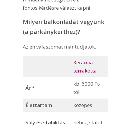
fontos kérdésre választ kapni:
Milyen balkonládát vegyünk
(a párkánykerthez)?
Az én válaszomat már tudjátok.
Kerámia-
Műanya
terrakotta
kb. 6000 Ft-
Ár *
kb. 1000 
tól
Élettartam
közepes
rövid
könnyű,
Súly és stabilitás
nehéz, stabil
boruléko