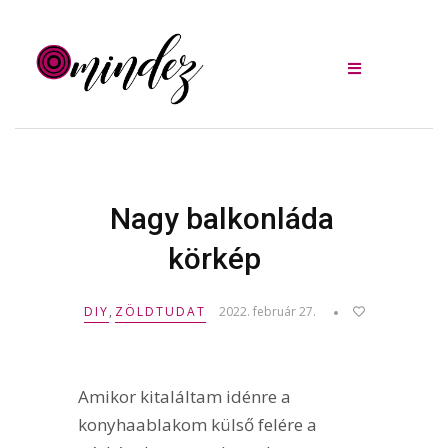
Nagy balkonláda
körkép
DIY
,
ZÖLDTUDAT
2022. február 27.
Amikor kitaláltam idénre a
konyhaablakom külső felére a