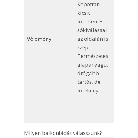
Kopottan,
döntesz, 
kicsit
legolcsób
törötten és
leggyen
sókiválással
anyagút 
Vélemény
az oldalán is
mert az
szép.
valószínű
Természetes
nagyon 
alapanyagú,
tönkreme
drágább,
a kukába
tartós, de
kerül. Eg
törékeny.
tartós
műanyag
viszont jó
megoldás
Milyen balkonládát válasszunk?