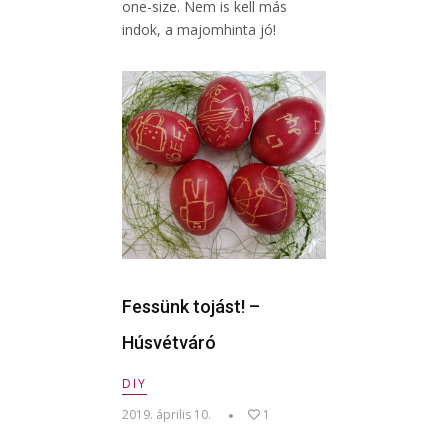
one-size. Nem is kell más
indok, a majomhinta jó!
Fessünk tojást! –
Húsvétváró
DIY
2019. április 10.
1