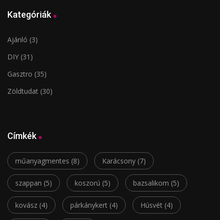
Kategóriák
Ajánló
(3)
DIY
(31)
Gasztro
(35)
Zöldtudat
(30)
Címkék
műanyagmentes
(8)
Karácsony
(7)
szappan
(5)
koszorú
(5)
bazsalikom
(5)
kovász
(4)
párkánykert
(4)
Húsvét
(4)