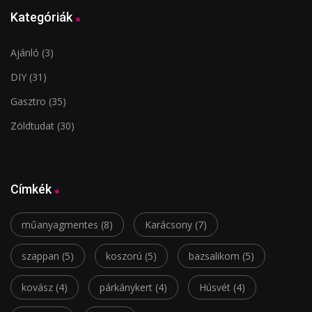
Kategóriák
Ajánló
(3)
DIY
(31)
Gasztro
(35)
Zöldtudat
(30)
Címkék
műanyagmentes
(8)
Karácsony
(7)
szappan
(5)
koszorú
(5)
bazsalikom
(5)
kovász
(4)
párkánykert
(4)
Húsvét
(4)