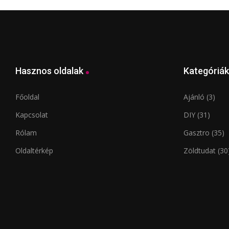
Hasznos oldalak
Kategóriák
Főoldal
Ajánló
(3)
Kapcsolat
DIY
(31)
Rólam
Gasztro
(35)
Oldaltérkép
Zöldtudat
(30