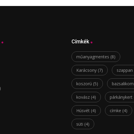
Címkék
műanyagmentes
(8)
Karácsony
(7)
szappan
koszorú
(5)
bazsalikom
)
kovász
(4)
párkánykert
Húsvét
(4)
címke
(4)
süti
(4)