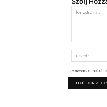
Szólj Hozz
A nevem, e-mail cím