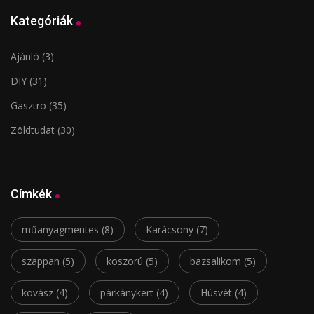
Kategóriák
Ajánló
(3)
DIY
(31)
Gasztro
(35)
Zöldtudat
(30)
Címkék
műanyagmentes
(8)
Karácsony
(7)
szappan
(5)
koszorú
(5)
bazsalikom
(5)
kovász
(4)
párkánykert
(4)
Húsvét
(4)