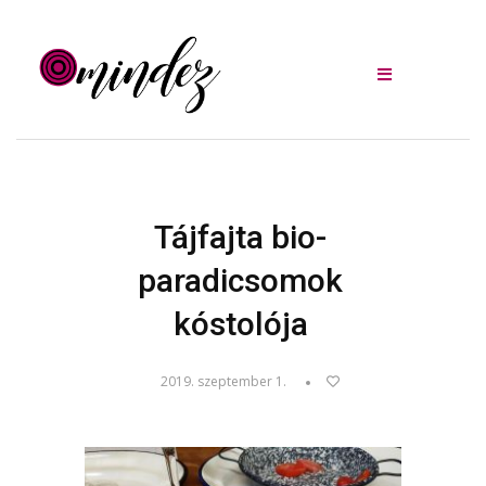
Tájfajta bio-
paradicsomok
kóstolója
2019. szeptember 1.