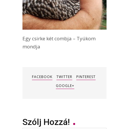
Egy csirke két combja – Tyúkom
mondja
FACEBOOK
TWITTER
PINTEREST
GOOGLE+
Szólj Hozzá!