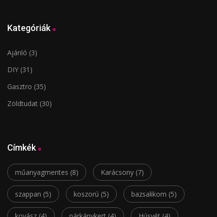
Kategóriák
Ajánló
(3)
DIY
(31)
Gasztro
(35)
Zöldtudat
(30)
Címkék
műanyagmentes
(8)
Karácsony
(7)
szappan
(5)
koszorú
(5)
bazsalikom
(5)
kovász
(4)
párkánykert
(4)
Húsvét
(4)