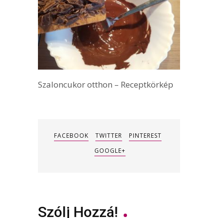
Szaloncukor otthon – Receptkörkép
FACEBOOK
TWITTER
PINTEREST
GOOGLE+
Szólj Hozzá!