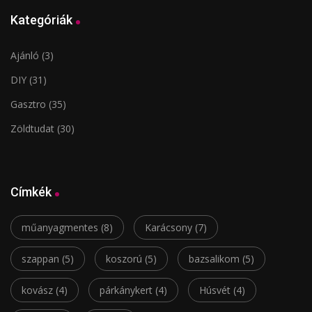
Kategóriák
Ajánló
(3)
DIY
(31)
Gasztro
(35)
Zöldtudat
(30)
Címkék
műanyagmentes
(8)
Karácsony
(7)
szappan
(5)
koszorú
(5)
bazsalikom
(5)
kovász
(4)
párkánykert
(4)
Húsvét
(4)