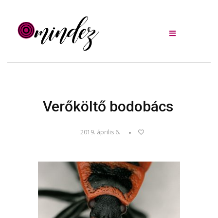
Verőköltő bodobács
2019. április 6.